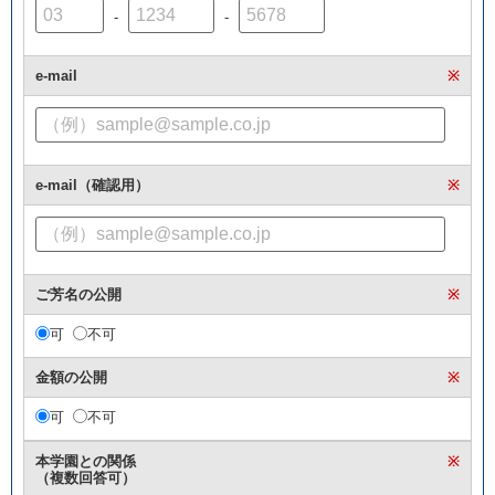
-
-
e-mail
※
e-mail（確認用）
※
ご芳名の公開
※
可
不可
金額の公開
※
可
不可
本学園との関係
※
（複数回答可）