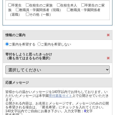
卒業生
在校生のご家族
在校生本人
卒業生のご家
族
教職員・学園関係者（現職）
教職員・学園関係者
（退職）
その他（一般）
情報のご案内
※
ご案内を希望する
ご案内を希望しない
寄付をしようと思ったきっかけ
（最も当てはまるものを選択）
※
応援メッセージ
皆様からの温かいメッセージを140字以内でお待ちしております。い
ただいたメッセージは本学園
寄付募集サイト
上で公開させていただき
ます。
公開される内容は、お名前とメッセージです。メッセージのみの公開
を希望される場合は、「匿名希望」にチェックを入れてください。
140文字以内でご自由にお書き下さい。入力文字数：
0
文字
匿名希望