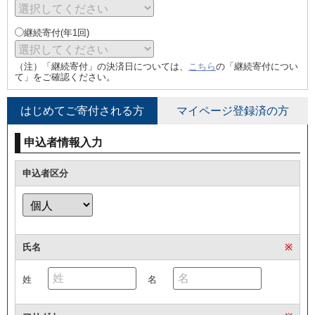
継続寄付(年1回)
（注）「継続寄付」の決済日については、
こちら
の「継続寄付につい
て」をご確認ください。
はじめてご寄付される方
マイページ登録済の方
申込者情報入力
申込者区分
氏名
※
姓
名