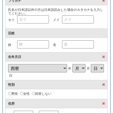
フリガナ
※
氏名が日本語以外の方は日本語読みした場合のカタカナを入力し
てください。
セイ
メイ
旧姓
姓
名
生年月日
※
年
月
日
性別
※
男性
女性
回答しない
住所
※