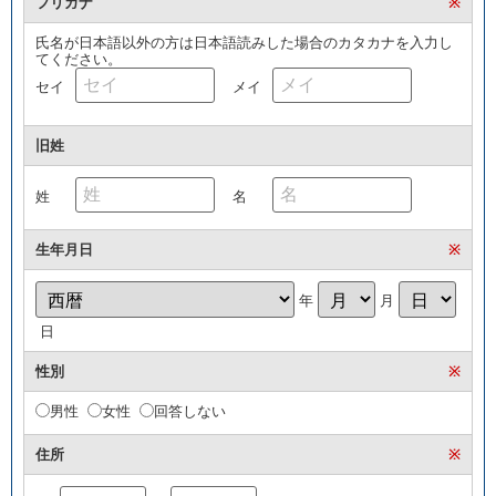
フリガナ
※
氏名が日本語以外の方は日本語読みした場合のカタカナを入力し
てください。
セイ
メイ
旧姓
姓
名
生年月日
※
年
月
日
性別
※
男性
女性
回答しない
住所
※