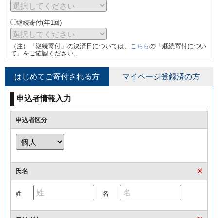
継続寄付(年1回)
（注）「継続寄付」の決済日については、
こちら
の「継続寄付につい
て」をご確認ください。
はじめてご寄付される方
マイページ登録済の方
申込者情報入力
申込者区分
氏名
※
姓
名