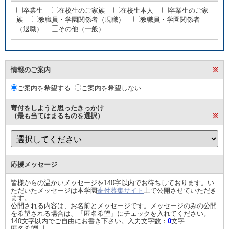
卒業生
在校生のご家族
在校生本人
卒業生のご家
族
教職員・学園関係者（現職）
教職員・学園関係者
（退職）
その他（一般）
情報のご案内
※
ご案内を希望する
ご案内を希望しない
寄付をしようと思ったきっかけ
（最も当てはまるものを選択）
※
応援メッセージ
皆様からの温かいメッセージを140字以内でお待ちしております。い
ただいたメッセージは本学園
寄付募集サイト
上で公開させていただき
ます。
公開される内容は、お名前とメッセージです。メッセージのみの公開
を希望される場合は、「匿名希望」にチェックを入れてください。
140文字以内でご自由にお書き下さい。入力文字数：
0
文字
匿名希望