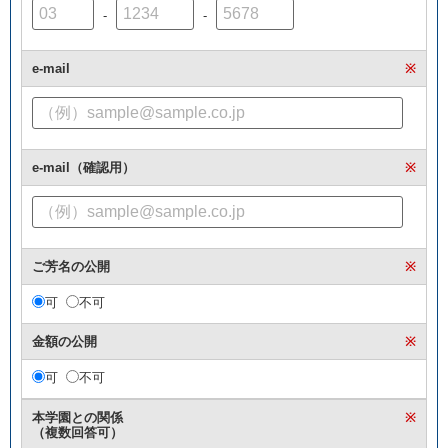
-
-
e-mail
※
e-mail（確認用）
※
ご芳名の公開
※
可
不可
金額の公開
※
可
不可
本学園との関係
※
（複数回答可）