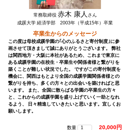
赤木 康人
常務取締役
さん
成蹊大学 経済学部 2003年（平成15年）卒業
卒業生からのメッセージ
この度は母校成蹊学園の｢心のふるさと寄付制度｣に参
画させて頂きまして誠にありがとうございます。 弊社
は関西地方・大阪に本社があるため、これまで東京に
ある成蹊学園の在校生・卒業生や関係者様と繋がりを
築くことが難しい状況でした。 ですがこの寄付制度を
機会に、関西はもとより全国の成蹊学園関係者様との
繋がりを持ち、多くの方々との出会いを築ければと思
います。 また、全国に散らばる学園の卒業生の方々
と、これからの成蹊学園を盛り上げていく一助となれ
るよう、 日々精進していきたいと思います。宜しくお
願いします。
20,000円
数量